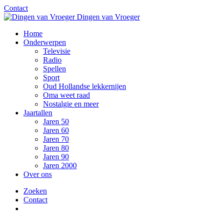
Contact
Dingen van Vroeger
Home
Onderwerpen
Televisie
Radio
Spellen
Sport
Oud Hollandse lekkernijen
Oma weet raad
Nostalgie en meer
Jaartallen
Jaren 50
Jaren 60
Jaren 70
Jaren 80
Jaren 90
Jaren 2000
Over ons
Zoeken
Contact