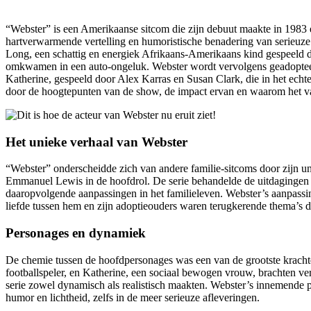
“Webster” is een Amerikaanse sitcom die zijn debuut maakte in 1983 e
hartverwarmende vertelling en humoristische benadering van serieuze
Long, een schattig en energiek Afrikaans-Amerikaans kind gespeeld
omkwamen in een auto-ongeluk. Webster wordt vervolgens geadoptee
Katherine, gespeeld door Alex Karras en Susan Clark, die in het echt
door de hoogtepunten van de show, de impact ervan en waarom het v
Het unieke verhaal van Webster
“Webster” onderscheidde zich van andere familie-sitcoms door zijn un
Emmanuel Lewis in de hoofdrol. De serie behandelde de uitdagingen 
daaropvolgende aanpassingen in het familieleven. Webster’s aanpassi
liefde tussen hem en zijn adoptieouders waren terugkerende thema’s d
Personages en dynamiek
De chemie tussen de hoofdpersonages was een van de grootste krach
footballspeler, en Katherine, een sociaal bewogen vrouw, brachten ver
serie zowel dynamisch als realistisch maakten. Webster’s innemende p
humor en lichtheid, zelfs in de meer serieuze afleveringen.