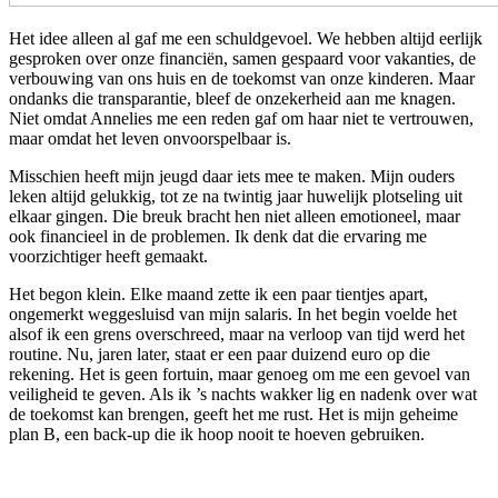
Het idee alleen al gaf me een schuldgevoel. We hebben altijd eerlijk
gesproken over onze financiën, samen gespaard voor vakanties, de
verbouwing van ons huis en de toekomst van onze kinderen. Maar
ondanks die transparantie, bleef de onzekerheid aan me knagen.
Niet omdat Annelies me een reden gaf om haar niet te vertrouwen,
maar omdat het leven onvoorspelbaar is.
Misschien heeft mijn jeugd daar iets mee te maken. Mijn ouders
leken altijd gelukkig, tot ze na twintig jaar huwelijk plotseling uit
elkaar gingen. Die breuk bracht hen niet alleen emotioneel, maar
ook financieel in de problemen. Ik denk dat die ervaring me
voorzichtiger heeft gemaakt.
Het begon klein. Elke maand zette ik een paar tientjes apart,
ongemerkt weggesluisd van mijn salaris. In het begin voelde het
alsof ik een grens overschreed, maar na verloop van tijd werd het
routine. Nu, jaren later, staat er een paar duizend euro op die
rekening. Het is geen fortuin, maar genoeg om me een gevoel van
veiligheid te geven. Als ik ’s nachts wakker lig en nadenk over wat
de toekomst kan brengen, geeft het me rust. Het is mijn geheime
plan B, een back-up die ik hoop nooit te hoeven gebruiken.