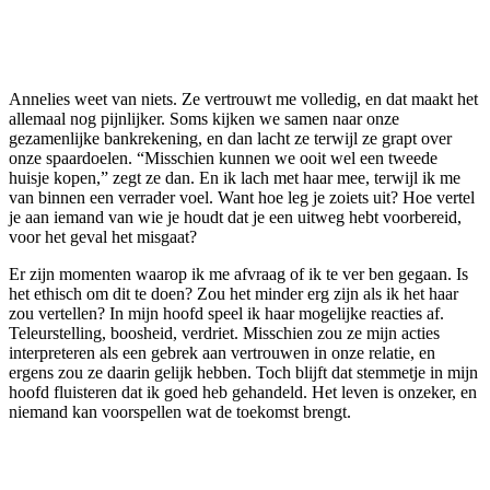
Annelies weet van niets. Ze vertrouwt me volledig, en dat maakt het
allemaal nog pijnlijker. Soms kijken we samen naar onze
gezamenlijke bankrekening, en dan lacht ze terwijl ze grapt over
onze spaardoelen. “Misschien kunnen we ooit wel een tweede
huisje kopen,” zegt ze dan. En ik lach met haar mee, terwijl ik me
van binnen een verrader voel. Want hoe leg je zoiets uit? Hoe vertel
je aan iemand van wie je houdt dat je een uitweg hebt voorbereid,
voor het geval het misgaat?
Er zijn momenten waarop ik me afvraag of ik te ver ben gegaan. Is
het ethisch om dit te doen? Zou het minder erg zijn als ik het haar
zou vertellen? In mijn hoofd speel ik haar mogelijke reacties af.
Teleurstelling, boosheid, verdriet. Misschien zou ze mijn acties
interpreteren als een gebrek aan vertrouwen in onze relatie, en
ergens zou ze daarin gelijk hebben. Toch blijft dat stemmetje in mijn
hoofd fluisteren dat ik goed heb gehandeld. Het leven is onzeker, en
niemand kan voorspellen wat de toekomst brengt.