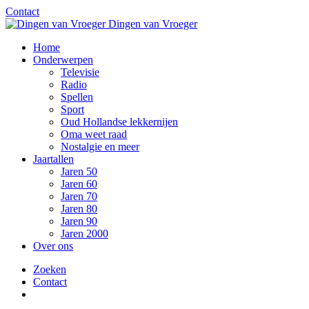
Contact
Dingen van Vroeger
Home
Onderwerpen
Televisie
Radio
Spellen
Sport
Oud Hollandse lekkernijen
Oma weet raad
Nostalgie en meer
Jaartallen
Jaren 50
Jaren 60
Jaren 70
Jaren 80
Jaren 90
Jaren 2000
Over ons
Zoeken
Contact