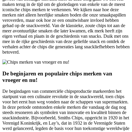
maken terug in de tijd om de gloriedagen van enkele van de meest
iconische chips merken te verkennen. We kijken naar hoe deze
merken niet alleen heerlijke smaken boden die onze smaakpapillen
veroverden, maar ook hoe ze een onuitwisbare invloed hebben
gehad op de snackwereld. Van de klassieke, zoute chips tot aan de
meer avontuurlijke smaken die later kwamen, elk merk heeft zijn
eigen verhaal en plaats in de geschiedenis van snacks. Duik met ons
mee in de rijke geschiedenis van deze geliefde snack en ontdek de
verhalen achter de chips die generaties lang snackliefhebbers hebben
betoverd.
De beginjaren en populaire chips merken van
vroeger en nu!
De begindagen van commerciële chipsproductie markeerden het
startpunt van een culinaire revolutie in de snackwereld, toen chips
voor het eerst hun weg vonden naar de schappen van supermarkten.
In deze periode ontstonden enkele merken die vandaag de dag nog
steeds resoneren als symbolen van innovatie en kwaliteit binnen de
snackindustrie. Bijvoorbeeld, Smiths Chips, opgericht in 1920 in het
Verenigd Koninkrijk, en Lay’s, dat in 1932 in de Verenigde Staten
werd gelanceerd, legden de basis voor hun toekomstige wereldwijde