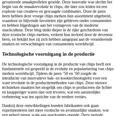
gevarieerde smaakprofielen groeide. Deze innovatie was slechts het
begin van de smaakrevolutie in chips, die later zou leiden tot een
explosie van creatieve en gewaagde combinaties. Door de jaren
heen hebben deze vroege chips merken hun assortiment uitgebreid,
waardoor ze blijvende favorieten zijn gebleven onder consumenten
en hebben bijgedragen aan het vormgeven van de moderne
snackcultuur. Deze blog duikt dieper in de rijke geschiedenis van
deze iconische chips merken, verkent hun invloed door de decennia
heen, en bekijkt hoe zij zich hebben aangepast aan de veranderende
smaken en verwachtingen van consumenten wereldwijd.
Technologische vooruitgang in de productie
De technologische vooruitgang in de productie van chips heeft een
fundamentele rol gespeeld in de evolutie en popularisering van chips
merken wereldwijd. Tijdens de jaren ’50 en ’60 zorgde de
introductie van innovatieve bak- en kooktechnologieën voor een
ware revolutie in de productiemethoden van chips. Deze nieuwe
technieken maakten het mogelijk om chips te produceren die lichter
en knapperiger waren dan ooit tevoren, wat een aanzienlijke
verbetering was ten opzichte van de eerdere versies.
Dankzij deze ontwikkelingen konden fabrikanten ook gaan
experimenteren met meer exotische en avontuurlijke smaken, wat
een geheel nieuw scala aan snackopties opende. Deze periode