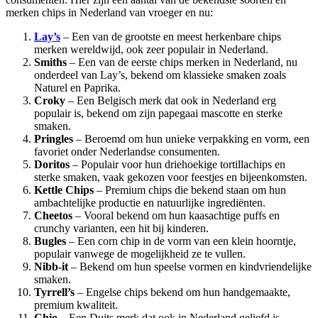
merken chips in Nederland van vroeger en nu:
Lay’s
– Een van de grootste en meest herkenbare chips
merken wereldwijd, ook zeer populair in Nederland.
Smiths
– Een van de eerste chips merken in Nederland, nu
onderdeel van Lay’s, bekend om klassieke smaken zoals
Naturel en Paprika.
Croky
– Een Belgisch merk dat ook in Nederland erg
populair is, bekend om zijn papegaai mascotte en sterke
smaken.
Pringles
– Beroemd om hun unieke verpakking en vorm, een
favoriet onder Nederlandse consumenten.
Doritos
– Populair voor hun driehoekige tortillachips en
sterke smaken, vaak gekozen voor feestjes en bijeenkomsten.
Kettle Chips
– Premium chips die bekend staan om hun
ambachtelijke productie en natuurlijke ingrediënten.
Cheetos
– Vooral bekend om hun kaasachtige puffs en
crunchy varianten, een hit bij kinderen.
Bugles
– Een corn chip in de vorm van een klein hoorntje,
populair vanwege de mogelijkheid ze te vullen.
Nibb-it
– Bekend om hun speelse vormen en kindvriendelijke
smaken.
Tyrrell’s
– Engelse chips bekend om hun handgemaakte,
premium kwaliteit.
Chio
– Een Duits merk dat ook in Nederland geliefd is,