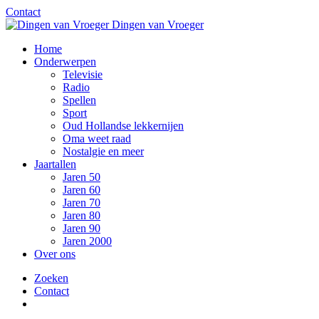
Contact
Dingen van Vroeger
Home
Onderwerpen
Televisie
Radio
Spellen
Sport
Oud Hollandse lekkernijen
Oma weet raad
Nostalgie en meer
Jaartallen
Jaren 50
Jaren 60
Jaren 70
Jaren 80
Jaren 90
Jaren 2000
Over ons
Zoeken
Contact