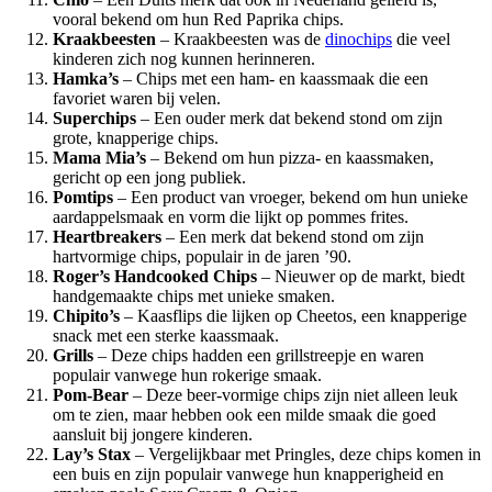
vooral bekend om hun Red Paprika chips.
Kraakbeesten
– Kraakbeesten was de
dinochips
die veel
kinderen zich nog kunnen herinneren.
Hamka’s
– Chips met een ham- en kaassmaak die een
favoriet waren bij velen.
Superchips
– Een ouder merk dat bekend stond om zijn
grote, knapperige chips.
Mama Mia’s
– Bekend om hun pizza- en kaassmaken,
gericht op een jong publiek.
Pomtips
– Een product van vroeger, bekend om hun unieke
aardappelsmaak en vorm die lijkt op pommes frites.
Heartbreakers
– Een merk dat bekend stond om zijn
hartvormige chips, populair in de jaren ’90.
Roger’s Handcooked Chips
– Nieuwer op de markt, biedt
handgemaakte chips met unieke smaken.
Chipito’s
– Kaasflips die lijken op Cheetos, een knapperige
snack met een sterke kaassmaak.
Grills
– Deze chips hadden een grillstreepje en waren
populair vanwege hun rokerige smaak.
Pom-Bear
– Deze beer-vormige chips zijn niet alleen leuk
om te zien, maar hebben ook een milde smaak die goed
aansluit bij jongere kinderen.
Lay’s Stax
– Vergelijkbaar met Pringles, deze chips komen in
een buis en zijn populair vanwege hun knapperigheid en