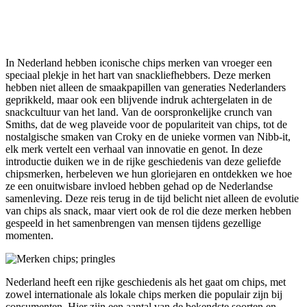
In Nederland hebben iconische chips merken van vroeger een
speciaal plekje in het hart van snackliefhebbers. Deze merken
hebben niet alleen de smaakpapillen van generaties Nederlanders
geprikkeld, maar ook een blijvende indruk achtergelaten in de
snackcultuur van het land. Van de oorspronkelijke crunch van
Smiths, dat de weg plaveide voor de populariteit van chips, tot de
nostalgische smaken van Croky en de unieke vormen van Nibb-it,
elk merk vertelt een verhaal van innovatie en genot. In deze
introductie duiken we in de rijke geschiedenis van deze geliefde
chipsmerken, herbeleven we hun gloriejaren en ontdekken we hoe
ze een onuitwisbare invloed hebben gehad op de Nederlandse
samenleving. Deze reis terug in de tijd belicht niet alleen de evolutie
van chips als snack, maar viert ook de rol die deze merken hebben
gespeeld in het samenbrengen van mensen tijdens gezellige
momenten.
Nederland heeft een rijke geschiedenis als het gaat om chips, met
zowel internationale als lokale chips merken die populair zijn bij
consumenten. Hier zijn een aantal van de bekendste soorten en