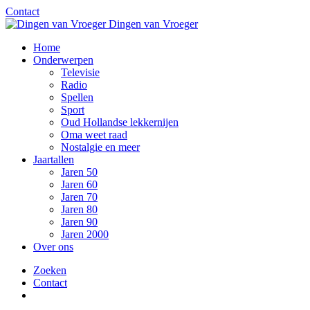
Contact
Dingen van Vroeger
Home
Onderwerpen
Televisie
Radio
Spellen
Sport
Oud Hollandse lekkernijen
Oma weet raad
Nostalgie en meer
Jaartallen
Jaren 50
Jaren 60
Jaren 70
Jaren 80
Jaren 90
Jaren 2000
Over ons
Zoeken
Contact