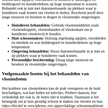
beddengoed en huisdierdekens op hoge temperatuur te wassen.
Behandel ook je tuin met diatomeeënaarde op plekken waar je
huisdieren vaak komen om vlooien te doden. Bescherm jezelf door
lange mouwen en broeken te dragen in vlooienrijke omgevingen.
Huisdieren behandelen:
Gebruik vlooienmiddelen zoals
vlooiendruppels, vlooienbanden of vlooienkam om je
huisdieren vlooienvrij te houden.
Huis schoonmaken:
Stofzuig regelmatig tapijten, vloerkleden
en meubels en was beddengoed en huisdierdekens op hoge
temperatuur.
Omgeving behandelen:
Strooi diatomeeënaarde in je tuin en
op plekken waar je huisdieren vaak komen.
Persoonlijke bescherming:
Draag lange mouwen en
broeken in vlooienrijke omgevingen.
Veelgemaakte fouten bij het behandelen van
vlooienbeten
Het krabben van vlooienbeten kan de jeuk verergeren en de huid
beschadigen, wat kan leiden tot infecties. Probeer daarom, hoe
verleidelijk het ook is, de beten niet te krabben. Daarnaast is het
belangrijk om je huis grondig schoon te maken om vlooien en hun
eitjes effectief te verwijderen; een oppervlakkige schoonmaakbeurt