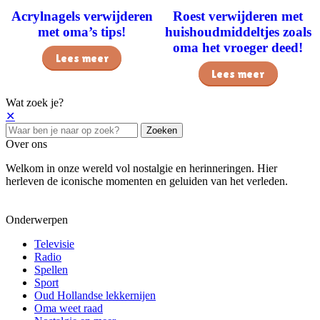
Acrylnagels verwijderen
Roest verwijderen met
met oma’s tips!
huishoudmiddeltjes zoals
oma het vroeger deed!
Lees meer
Lees meer
Wat zoek je?
✕
Zoeken
Over ons
Welkom in onze wereld vol nostalgie en herinneringen. Hier
herleven de iconische momenten en geluiden van het verleden.
Onderwerpen
Televisie
Radio
Spellen
Sport
Oud Hollandse lekkernijen
Oma weet raad