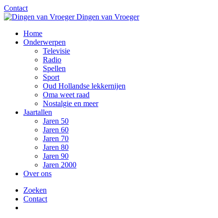
Contact
Dingen van Vroeger
Home
Onderwerpen
Televisie
Radio
Spellen
Sport
Oud Hollandse lekkernijen
Oma weet raad
Nostalgie en meer
Jaartallen
Jaren 50
Jaren 60
Jaren 70
Jaren 80
Jaren 90
Jaren 2000
Over ons
Zoeken
Contact