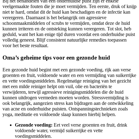
Bij het behandelen van een onderhuidse puist zijn er enkele
veelgemaakte fouten die je moet vermijden. Ten eerste, druk of knijp
niet te hard, omdat dit de huid kan beschadigen en de infectie kan
verergeren. Daarnaast is het belangrijk om agressieve
schoonmaakmiddelen of scrubs te vermijden, omdat deze de huid
kunnen irriteren en de ontsteking kunnen verergeren. Tot slot, heb
geduld, want het kan enige tijd duren voordat een onderhuidse puist
volledig geneest. Blijf consistent natuurlijke remedies toepassen
voor het beste resultaat.
Oma’s geheime tips voor een gezonde huid
Een gezonde huid begint met een gezonde voeding, rijk aan verse
groenten en fruit, voldoende water en een vermijding van suikerrijke
en vette voedingsmiddelen. Regelmatige reiniging van het gezicht
met een milde reiniger helpt om vuil, olie en bacteriën te
verwijderen, terwijl agressieve reinigingsmiddelen die de huid
kunnen uitdrogen vermeden moeten worden. Stressvermijding is
ook belangrijk, aangezien stress kan bijdragen aan de ontwikkeling
van acne en onderhuidse puisten. Ontspanningstechnieken zoals
yoga, meditatie en voldoende slaap kunnen hierbij helpen.
Gezonde voeding:
Eet veel verse groenten en fruit, drink
voldoende water, vermijd suikerrijke en vette
voedingsmiddelen.