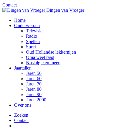
Contact
Dingen van Vroeger
Home
Onderwerpen
Televisie
Radio
Spellen
Sport
Oud Hollandse lekkernijen
Oma weet raad
Nostalgie en meer
Jaartallen
Jaren 50
Jaren 60
Jaren 70
Jaren 80
Jaren 90
Jaren 2000
Over ons
Zoeken
Contact