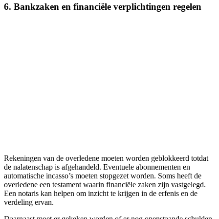
6. Bankzaken en financiële verplichtingen regelen
Rekeningen van de overledene moeten worden geblokkeerd totdat
de nalatenschap is afgehandeld. Eventuele abonnementen en
automatische incasso’s moeten stopgezet worden. Soms heeft de
overledene een testament waarin financiële zaken zijn vastgelegd.
Een notaris kan helpen om inzicht te krijgen in de erfenis en de
verdeling ervan.
Daarnaast moet er gekeken worden of er nog openstaande schulden